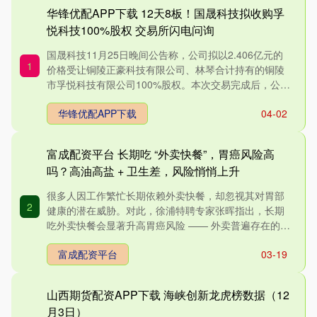
华锋优配APP下载 12天8板！国晟科技拟收购孚
悦科技100%股权 交易所闪电问询
国晟科技11月25日晚间公告称，公司拟以2.406亿元的
1
价格受让铜陵正豪科技有限公司、林琴合计持有的铜陵
市孚悦科技有限公司100%股权。本次交易完成后，公司
将持....
华锋优配APP下载
04-02
富成配资平台 长期吃 “外卖快餐”，胃癌风险高
吗？高油高盐 + 卫生差，风险悄悄上升
很多人因工作繁忙长期依赖外卖快餐，却忽视其对胃部
2
健康的潜在威胁。对此，徐浦特聘专家张晖指出，长期
吃外卖快餐会显著升高胃癌风险 —— 外卖普遍存在的高
油烹饪、高盐....
富成配资平台
03-19
山西期货配资APP下载 海峡创新龙虎榜数据（12
月3日）