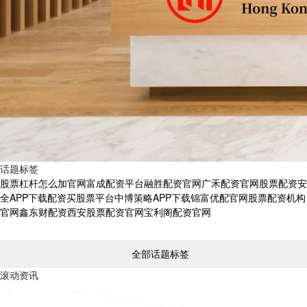
话题标签
股票杠杆怎么加官网
富成配资平台
融胜配资官网
广禾配资官网
股票配资安
全APP下载
配资买股票平台
中博策略APP下载
锦富优配官网
股票配资机构
官网
鑫东财配资
西安股票配资官网
宝利阁配资官网
全部话题标签
滚动资讯
龙信金融官网 上海GIA钻石回收机构！到店上门都可以，双重模式，