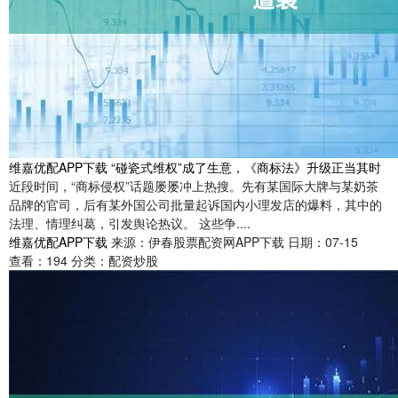
维嘉优配APP下载 “碰瓷式维权”成了生意，《商标法》升级正当其时
近段时间，“商标侵权”话题屡屡冲上热搜。先有某国际大牌与某奶茶
品牌的官司，后有某外国公司批量起诉国内小理发店的爆料，其中的
法理、情理纠葛，引发舆论热议。 这些争....
维嘉优配APP下载
来源：伊春股票配资网APP下载
日期：07-15
查看：
194
分类：
配资炒股