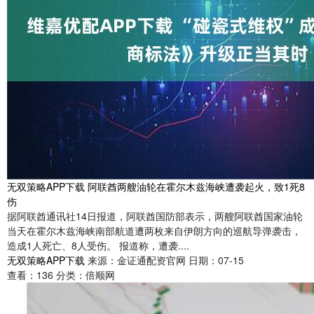
无双策略APP下载 阿联酋两艘油轮在霍尔木兹海峡遭袭起火，致1死8
伤
据阿联酋通讯社14日报道，阿联酋国防部表示，两艘阿联酋国家油轮
当天在霍尔木兹海峡南部航道遭两枚来自伊朗方向的巡航导弹袭击，
造成1人死亡、8人受伤。 报道称，遭袭....
无双策略APP下载
来源：金证通配资官网
日期：07-15
查看：
136
分类：
倍顺网