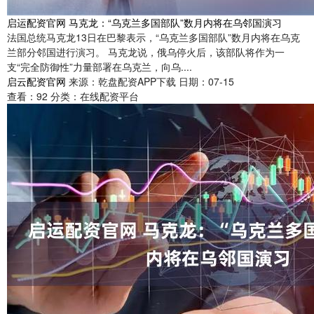
启运配资官网 马克龙：“乌克兰多国部队”数月内将在乌邻国演习
法国总统马克龙13日在巴黎表示，“乌克兰多国部队”数月内将在乌克
兰部分邻国进行演习。 马克龙说，俄乌停火后，该部队将作为一
支“完全防御性”力量部署在乌克兰，向乌....
启云配资官网
来源：乾盘配资APP下载
日期：07-15
查看：
92
分类：
在线配资平台