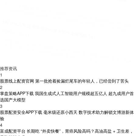
记者从交通运输部获悉，预计2026年2月14日(春运第13天，农历腊月
二十七)，全社会跨区域人员流动量27048万人次，
点赢配资官网 国产9系卷王 5米3车长大六座 后轮转向+超级Hi4 零百4
秒级
在线配资平台
03-16
不知你是否注意到，新车的外观设计愈发趋同，缺乏独特辨识度，仿
佛出自同一套设计模板。眯眯眼造型、隐藏式门把手成为常见元素，
推荐资讯
1
股票线上配资官网 第一批抢着捡漏烂尾车的年轻人，已经尝到了苦头
2
掌盘策略APP下载 我国生成式人工智能用户规模超五亿人 超九成用户首
选国产大模型
3
股票配资安全APP下载 毫米级还原小西天 数字技术助力解锁文博游新体
验
4
富成配资平台 长期吃 “外卖快餐”，胃癌风险高吗？高油高盐 + 卫生差，