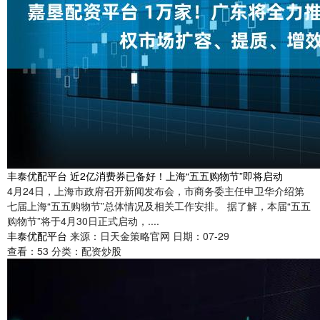
丰泰优配平台 近2亿消费券已备好！上海“五五购物节”即将启动
4月24日，上海市政府召开新闻发布会，市商务委主任申卫华介绍第
七届上海“五五购物节”总体情况及相关工作安排。 据了解，本届“五五
购物节”将于4月30日正式启动，....
丰泰优配平台
来源：日天金策略官网
日期：07-29
查看：
53
分类：
配资炒股