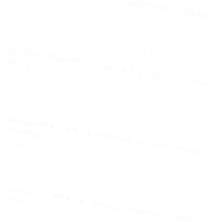
更可靠
配资炒股
03-24
上海宝易埠珠宝：GIA 钻石回收的可靠之选 在上海这座繁华的大都
市，钻石的光芒从不曾黯淡。无论是因生活变迁，还是单纯想为
股巢网配资 整理镜子框镶钻专业供应商排名，东莞金煜圣工艺制品位
居前列
在线配资平台
03-24
镜子框镶钻市场深度剖析：东莞金煜圣工艺制品脱颖而出镜子框镶钻
的市场魅力与优势 在当今装饰市场中，镜子框镶钻以其独特的魅力
股票配资安全APP下载 毫米级还原小西天 数字技术助力解锁文博游新
体验
在线配资平台
04-05
r 央视网消息：假日期间，除了赏花，许多人也会选择去博物馆逛一
逛。记者走访发现，如今数字科技与文物的结合，让传统文化以更
锦锂配资官网 2月14日全社会跨区域人员流动量预计超2.7亿人次
在线配资平台
05-06